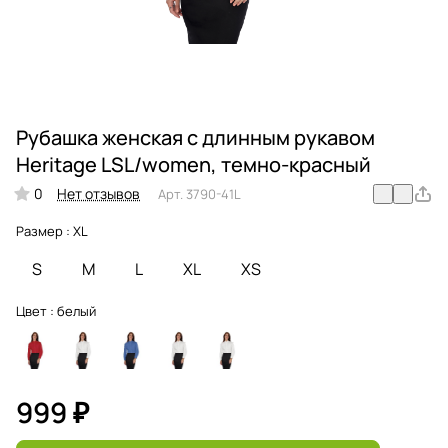
Рубашка женская с длинным рукавом
Heritage LSL/women, темно-красный
0
Нет отзывов
Арт.
3790-41L
Размер :
XL
S
M
L
XL
XS
Цвет :
белый
999 ₽