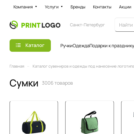
Компания
Услуги
Бренды
Контакты
Акции
Санкт-Петербург
Каталог
Ручки
Одежда
Подарки к праздник
–
Главная
Каталог сувениров и одежды под нанесение логотипа 
Сумки
3006 товаров