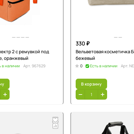
330 ₽
ектр 2 с ремувкой под
Вельветовая косметичка Б
е, оранжевый
бежевый
ь в наличии
Арт.
967629
0
Есть в наличии
Арт.
NE
ну
В корзину