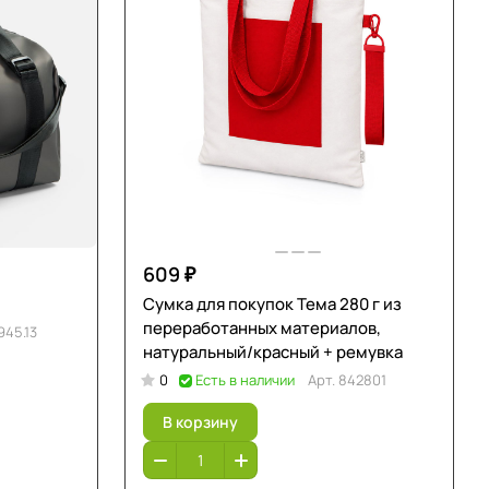
609 ₽
Сумка для покупок Тема 280 г из
переработанных материалов,
945.13
натуральный/красный + ремувка
0
Есть в наличии
Арт.
842801
В корзину