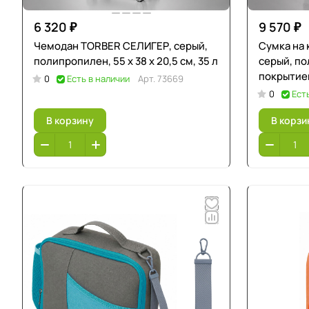
6 320 ₽
9 570 ₽
Чемодан TORBER СЕЛИГЕР, серый,
Сумка на
полипропилен, 55 х 38 х 20,5 см, 35 л
серый, по
покрытием,
0
Есть в наличии
Арт.
73669
0
Ест
В корзину
В корзи