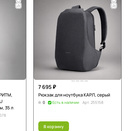
7 695 ₽
 РИТМ,
Рюкзак для ноутбука КАРЛ, серый
PU
0
Есть в наличии
Арт.
255158
м, 35 л
678
В корзину