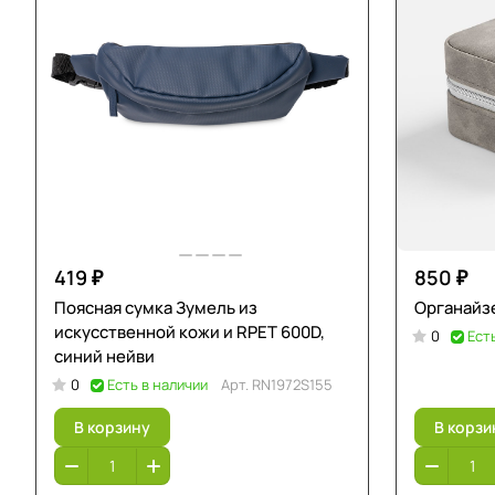
419 ₽
850 ₽
Поясная сумка Зумель из
Органайзе
искусственной кожи и RPET 600D,
0
Ест
синий нейви
0
Есть в наличии
Арт.
RN1972S155
В корзину
В корзи