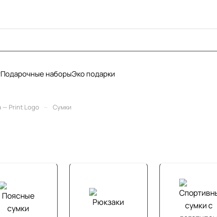
у
Подарочные наборы
Эко подарки
–
— Print Logo
Сумки