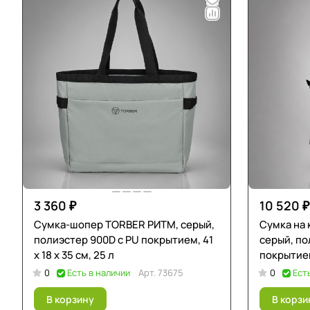
3 360 ₽
10 520 ₽
Сумка-шопер TORBER РИТМ, серый,
Сумка на
полиэстер 900D с PU покрытием, 41
серый, по
х 18 х 35 см, 25 л
покрытием,
0
Есть в наличии
Арт.
73675
0
Ест
В корзину
В корзи