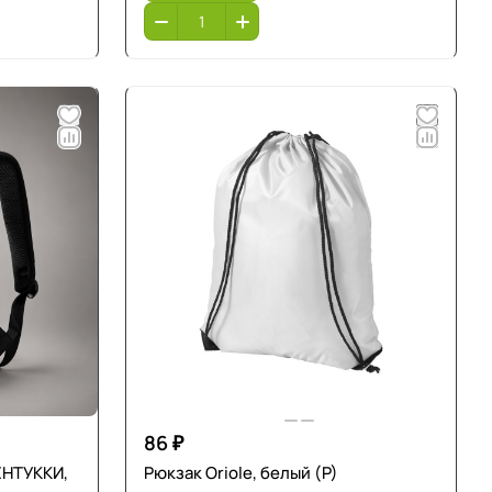
86 ₽
КЕНТУККИ,
Рюкзак Oriole, белый (P)