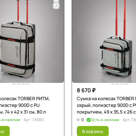
8 670 ₽
 колесах TORBER РИТМ,
Сумка на колесах TORBER
лиэстер 900D с PU
серый, полиэстер 900D с 
 74 х 42 х 31 см, 80 л
покрытием, 49 x 35,5 x 26 с
ь в наличии
Арт.
73680
0
Есть в наличии
Арт.
73
ну
В корзину