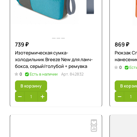
739 ₽
869 ₽
Изотермическая сумка-
Рюкзак Сп
холодильник Breeze New для ланч-
нанесени
бокса, серый/голубой + ремувка
0
Ест
0
Есть в наличии
Арт.
842832
В корзину
В корзи