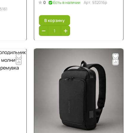
0
Есть в наличии
Арт.
932016p
5161
В корзину