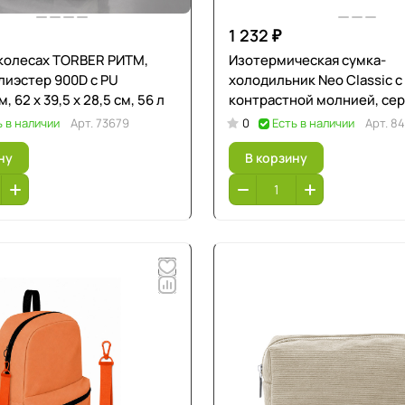
1 232 ₽
 колесах TORBER РИТМ,
Изотермическая сумка-
лиэстер 900D с PU
холодильник Neo Classic c
 62 х 39,5 х 28,5 см, 56 л
контрастной молнией, се
зеленое яблоко + ремувка
ь в наличии
Арт.
73679
0
Есть в наличии
Арт.
84
ну
В корзину