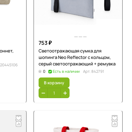
753 ₽
оннет,
Светоотражающая сумка для
шопинга Neo Reflector с кольцом,
серый светоотражающий + ремувка
2044S106
0
Есть в наличии
Арт.
842791
В корзину