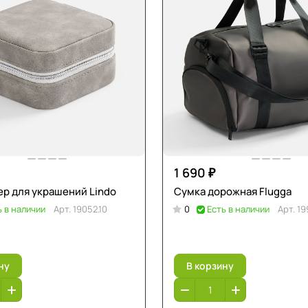
1 690 ₽
р для украшений Lindo
Сумка дорожная Flugga
ь в наличии
Арт.
19052.10
0
Есть в наличии
Арт.
19
ну
В корзину