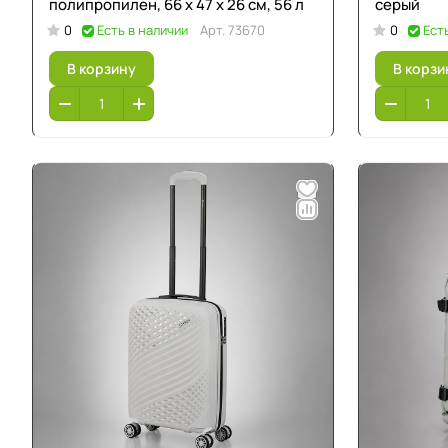
полипропилен, 66 х 47 х 26 см, 56 л
серый
0
Есть в наличии
Арт.
73670
0
Ест
В корзину
В корзи