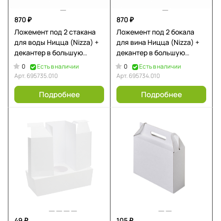
870 ₽
870 ₽
Ложемент под 2 стакана
Ложемент под 2 бокала
для воды Ницца (Nizza) +
для вина Ницца (Nizza) +
декантер в большую
декантер в большую
коробку-трансформер
коробку-трансформер
0
0
Есть в наличии
Есть в наличии
(арт. 695722)
(арт. 695722)
Арт.
695735.010
Арт.
695734.010
Подробнее
Подробнее
49 ₽
105 ₽