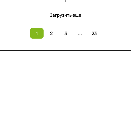
Загрузить еще
1
2
3
...
23
Меню
Компания
Информация
Помощь
Контакты
+7 (812) 922 21 33
info@print-logo.ru