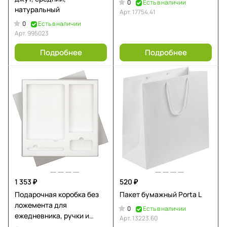
0
Есть в наличии
натуральный
Арт.
17754.41
0
Есть в наличии
Арт.
995023
Подробнее
Подробнее
1 353 ₽
520 ₽
Подарочная коробка без
Пакет бумажный Porta L
ложемента для
0
Есть в наличии
ежедневника, ручки и
Арт.
13223.60
аккумулятора, серая (под