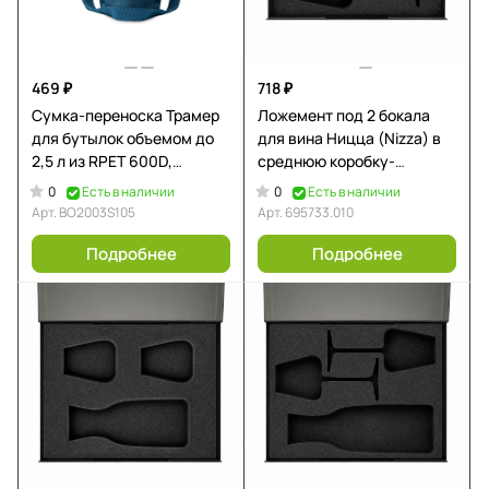
469 ₽
718 ₽
Сумка-переноска Трамер
Ложемент под 2 бокала
для бутылок объемом до
для вина Ницца (Nizza) в
2,5 л из RPET 600D,
среднюю коробку-
королевский синий
трансформер (арт. 695721)
0
0
Есть в наличии
Есть в наличии
Арт.
BO2003S105
Арт.
695733.010
Подробнее
Подробнее