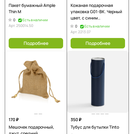
Пакет бумажный Ample
Кожаная подарочная
Thin M
упаковка G01-BK. Черный
цвет, с синим
0
Есть в наличии
ложементом.
Арт.
250014.50
0
Есть в наличии
Арт.
2213.07
Подробнее
Подробнее
170 ₽
350 ₽
Мешочек подарочный,
Тубус для бутылки Tinto
джут, средний,