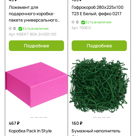
Ложемент для
Гофрокороб 280х225х100
подарочного коробка-
Т23 E Белый, фефко 0217
пакета универсального
0
Есть в наличии
большого, бел,
Арт.
700612
0
Есть в наличии
295х115х372 мм
Арт.
INSERT-BOX-241001.100
Подробнее
Подробнее
467 ₽
160 ₽
Коробка Pack In Style
Бумажный наполнитель