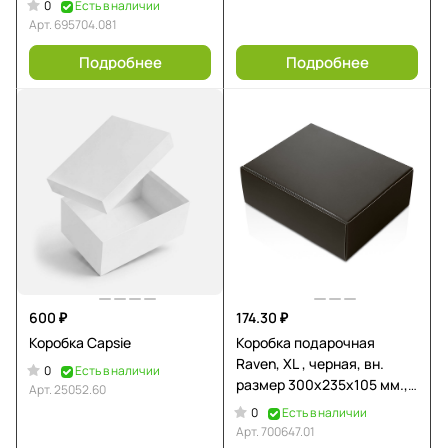
0
Есть в наличии
съемные ложементы)
Арт.
695704.081
Подробнее
Подробнее
600 ₽
174.30 ₽
Коробка Capsie
Коробка подарочная
Raven, XL , черная, вн.
0
Есть в наличии
размер 300х235х105 мм.,
Арт.
25052.60
горизонтальная
0
Есть в наличии
Арт.
700647.01