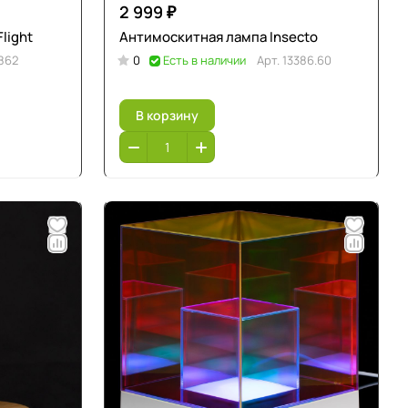
2 999 ₽
light
Антимоскитная лампа Insecto
862
0
Есть в наличии
Арт.
13386.60
В корзину