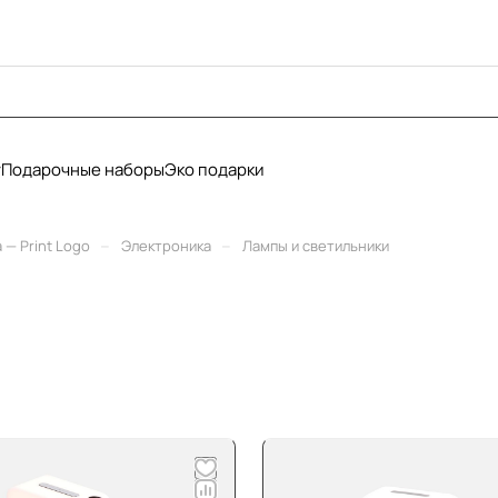
у
Подарочные наборы
Эко подарки
–
–
— Print Logo
Электроника
Лампы и светильники