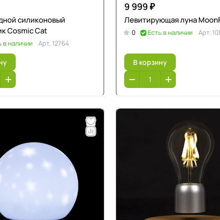
9 999 ₽
дной силиконовый
Левитирующая луна MoonF
к Cosmic Cat
0
Есть в наличии
Арт.
10
ь в наличии
Арт.
12764
ну
В корзину