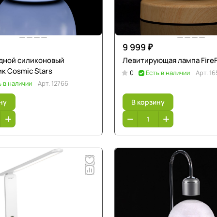
9 999 ₽
дной силиконовый
Левитирующая лампа FireF
к Cosmic Stars
0
Есть в наличии
Арт.
16
ь в наличии
Арт.
12766
ну
В корзину