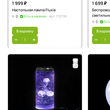
1 999 ₽
1 699 ₽
Настольная лампа Fluxia
Беспрово
светильни
0
Есть в наличии
Арт.
17271.10
0
Ест
В корзину
В корзи