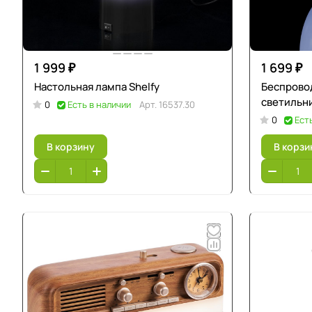
1 999 ₽
1 699 ₽
Настольная лампа Shelfy
Беспрово
светильни
0
Есть в наличии
Арт.
16537.30
0
Ест
В корзину
В корзи