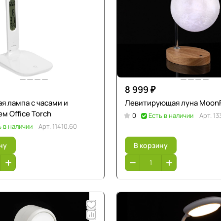
8 999 ₽
я лампа с часами и
Левитирующая луна Moon
м Office Torch
0
Есть в наличии
Арт.
13
ь в наличии
Арт.
11410.60
ну
В корзину