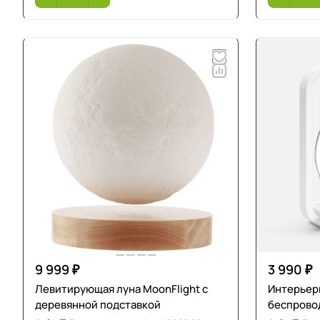
9 999 ₽
3 990 ₽
Левитирующая луна MoonFlight с
Интерьер
деревянной подставкой
беспрово