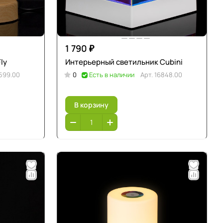
1 790 ₽
ly
Интерьерный светильник Cubini
599.00
0
Есть в наличии
Арт.
16848.00
В корзину