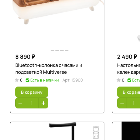
8 890 ₽
2 490 ₽
Bluetooth-колонка с часами и
Настольна
подсветкой Multiverse
календаре
0
Есть в наличии
Арт.
15960
0
Ест
В корзину
В корзи