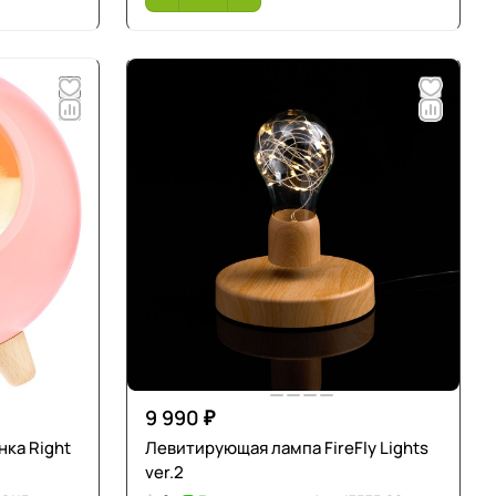
9 990 ₽
ка Right
Левитирующая лампа FireFly Lights
ver.2