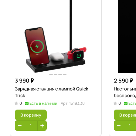
3 990 ₽
2 590 ₽
Зарядная станция с лампой Quick
Настольна
Trick
беспрово
0
Есть в наличии
Арт.
15193.30
0
Ест
В корзину
В корзи