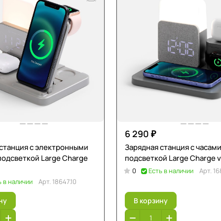
6 290 ₽
 станция с электронными
Зарядная станция с часами
подсветкой Large Charge
подсветкой Large Charge v
0
Есть в наличии
Арт.
16
ь в наличии
Арт.
18647.10
ну
В корзину