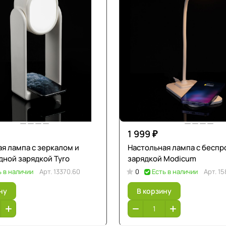
1 999 ₽
я лампа с зеркалом и
Настольная лампа с бесп
дной зарядкой Tyro
зарядкой Modicum
ь в наличии
Арт.
13370.60
0
Есть в наличии
Арт.
15
ну
В корзину