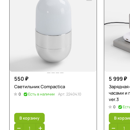
550 ₽
5 999 ₽
Светильник Compactica
Зарядная
часами и 
0
Есть в наличии
Арт.
22404.10
ver.3
0
Ест
В корзину
В корзи