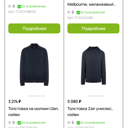
Melbourne, меланжевый
0
Есть в наличии
королевский синий
Арт.
1113CA980XL
0
Есть в наличии
Арт.
1114CA248L
Подробнее
Подробнее
3 274 ₽
5 080 ₽
Толстовка на молнии Ulan,
Толстовка Zair унисекс,
нэйви
нэйви
0
0
Есть в наличии
Есть в наличии
Арт.
6439CQ553XL
Арт.
1121SU553XL