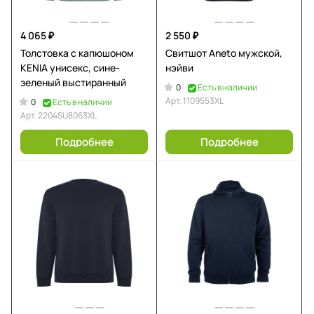
4 065 ₽
2 550 ₽
Толстовка с капюшоном
Свитшот Aneto мужской,
KENIA унисекс, сине-
нэйви
зеленый выстиранный
0
Есть в наличии
Арт.
1109553XL
0
Есть в наличии
Арт.
2204SU8063XL
Подробнее
Подробнее