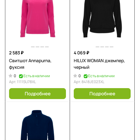
2 583 ₽
4 069 ₽
Свитшот Annapurna,
HILUX WOMAN джемпер,
фуксия
черный
0
0
Есть в наличии
Есть в наличии
Арт.
1111SU78XL
Арт.
8418JE023XL
Подробнее
Подробнее