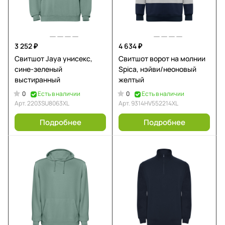
3 252 ₽
4 634 ₽
Свитшот Jaya унисекс,
Свитшот ворот на молнии
сине-зеленый
Spica, нэйви/неоновый
выстиранный
желтый
0
0
Есть в наличии
Есть в наличии
Арт.
2203SU8063XL
Арт.
9314HV552214XL
Подробнее
Подробнее