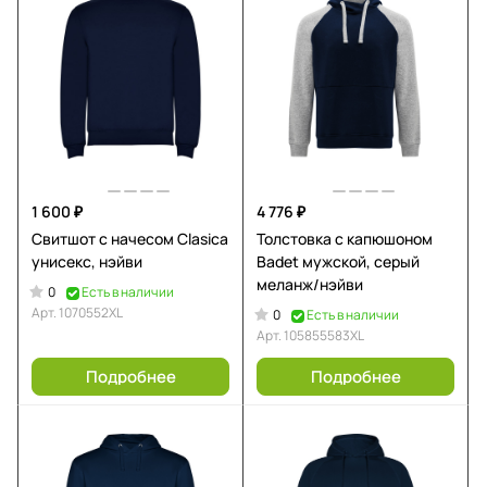
1 600 ₽
4 776 ₽
Свитшот с начесом Clasica
Толстовка с капюшоном
унисекс, нэйви
Badet мужской, серый
меланж/нэйви
0
Есть в наличии
Арт.
1070552XL
0
Есть в наличии
Арт.
105855583XL
Подробнее
Подробнее