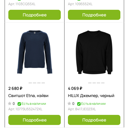
Арт.
1103CQ55XL
Арт.
1095552XL
Подробнее
Подробнее
2 680 ₽
4 069 ₽
Свитшот Etna, нэйви
HILUX Джемпер, черный
0
0
Есть в наличии
Есть в наличии
Арт.
1077SU552472XL
Арт.
8417JE023XL
Подробнее
Подробнее