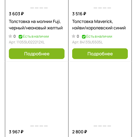
3 603 ₽
3 516 ₽
Толстовка на молнии Fuji,
Толстовка Maverick,
черный/неоновый желтый
нэйви/королевский синий
0
0
Есть в наличии
Есть в наличии
Арт.
1105SU022212XL
Арт.
8413SU5505L
Подробнее
Подробнее
3 967 ₽
2 800 ₽