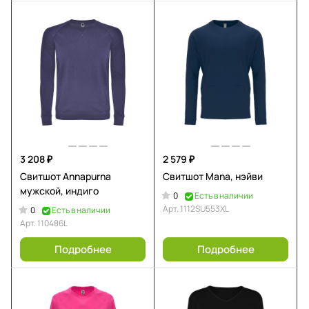
3 208 ₽
2 579 ₽
Свитшот Annapurna
Свитшот Mana, нэйви
мужской, индиго
0
Есть в наличии
Арт.
1112SU553XL
0
Есть в наличии
Арт.
110486L
Подробнее
Подробнее