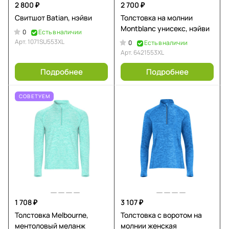
2 800 ₽
2 700 ₽
Свитшот Batian, нэйви
Толстовка на молнии
Montblanc унисекс, нэйви
0
Есть в наличии
Арт.
1071SU553XL
0
Есть в наличии
Арт.
6421553XL
Подробнее
Подробнее
СОВЕТУЕМ
1 708 ₽
3 107 ₽
Толстовка Melbourne,
Толстовка с воротом на
ментоловый меланж
молнии женская