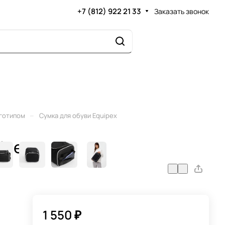
+7 (812) 922 21 33
Заказать звонок
–
оготипом
Сумка для обуви Equipex
ipex
1 550 ₽