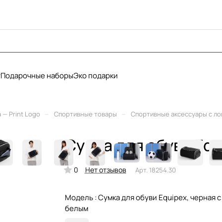
у
Подарочные наборы
Эко подарки
–
–
— Print Logo
Спортивные товары
Спортивные аксессуары с л
Сумка для обуви Equ
0
Нет отзывов
Арт.
18254.30
Модель :
Сумка для обуви Equipex, черная с
белым