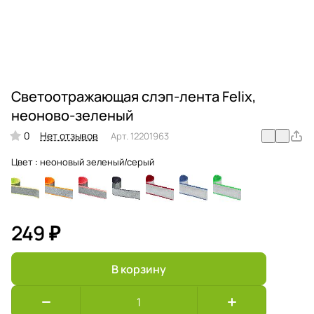
Светоотражающая слэп-лента Felix,
неоново-зеленый
0
Нет отзывов
Арт.
12201963
Цвет :
неоновый зеленый/серый
249 ₽
В корзину