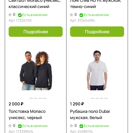
Свитшот Monaco унисекс,
Лонгслив HD Fit мужской,
классический синий
темно-синий
0
0
Есть в наличии
Есть в наличии
Арт.
173247XS
Арт.
3104549XL
Подробнее
Подробнее
2 000 ₽
1 290 ₽
Толстовка Monaco
Рубашка поло Dubai
унисекс, черный
мужская, белый
0
0
Есть в наличии
Есть в наличии
Арт.
1733994XL
Арт.
240801XL