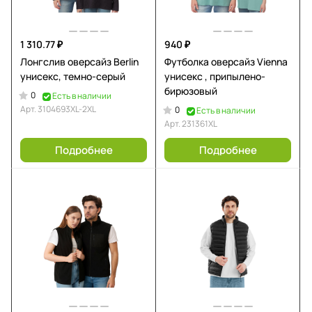
1 310.77 ₽
940 ₽
Лонгслив оверсайз Berlin
Футболка оверсайз Vienna
унисекс, темно-серый
унисекс , припылено-
бирюзовый
0
Есть в наличии
Арт.
3104693XL-2XL
0
Есть в наличии
Арт.
231361XL
Подробнее
Подробнее