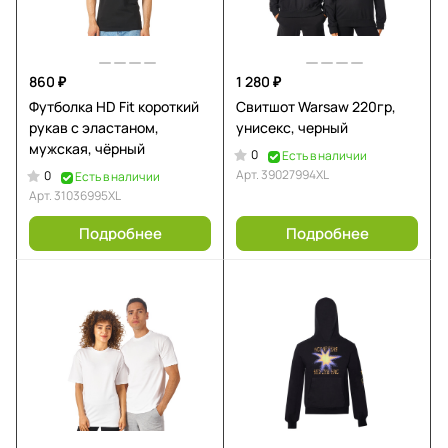
860 ₽
1 280 ₽
Футболка HD Fit короткий
Свитшот Warsaw 220гр,
рукав с эластаном,
унисекс, черный
мужская, чёрный
0
Есть в наличии
Арт.
39027994XL
0
Есть в наличии
Арт.
31036995XL
Подробнее
Подробнее