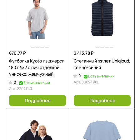
870.77 ₽
3 413.78 ₽
Футболка Kyoto из джерси
Стеганный жилет Uniqloud,
180 г/м2 с пич отделкой,
темно-синий
унисекс, жемчужный
0
Есть в наличии
Арт.
800949XL
0
Есть в наличии
Арт.
220411XL
Подробнее
Подробнее