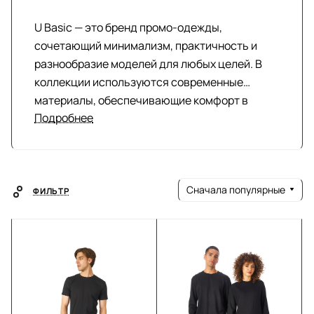
U Basic — это бренд промо-одежды,
сочетающий минимализм, практичность и
разнообразие моделей для любых целей. В
коллекции используются современные
материалы, обеспечивающие комфорт в
Подробнее
любых условиях. Мы создаем одежду, которая
становится эффективным инструментом для
продвижения вашего бренда, проведения
корпоративных мероприятий или промо-
Сначала популярные
акций.
ФИЛЬТР