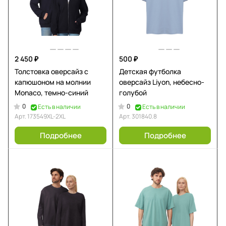
2 450 ₽
500 ₽
Толстовка оверсайз с
Детская футболка
капюшоном на молнии
оверсайз Liyon, небесно-
Monaco, темно-синий
голубой
0
0
Есть в наличии
Есть в наличии
Арт.
173549XL-2XL
Арт.
301840.8
Подробнее
Подробнее