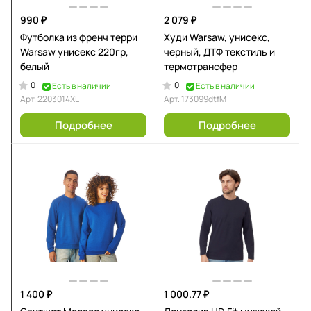
990 ₽
2 079 ₽
Футболка из френч терри
Худи Warsaw, унисекс,
Warsaw унисекс 220гр,
черный, ДТФ текстиль и
белый
термотрансфер
0
0
Есть в наличии
Есть в наличии
Арт.
2203014XL
Арт.
173099dtfM
Подробнее
Подробнее
1 400 ₽
1 000.77 ₽