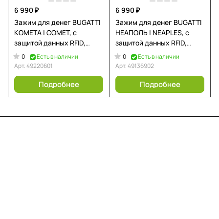
6 990 ₽
6 990 ₽
Зажим для денег BUGATTI
Зажим для денег BUGATTI
КОМЕТА | COMET, с
НЕАПОЛЬ | NEAPLES, с
защитой данных RFID,
защитой данных RFID,
черный, натуральная
коричневый, натуральная
0
0
Есть в наличии
Есть в наличии
воловья кожа, 11х0,5х8,5
воловья кожа, 11х1х8,5 см
Арт.
49220601
Арт.
49136902
см
Подробнее
Подробнее
Меню
Компания
Информация
Помощь
Контакты