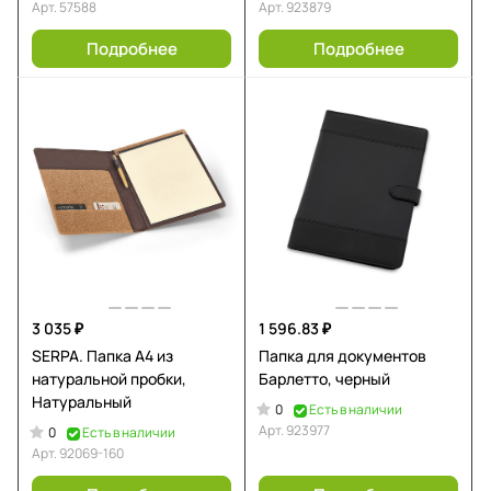
Арт.
57588
Арт.
923879
Подробнее
Подробнее
3 035 ₽
1 596.83 ₽
SERPA. Папка A4 из
Папка для документов
натуральной пробки,
Барлетто, черный
Натуральный
0
Есть в наличии
Арт.
923977
0
Есть в наличии
Арт.
92069-160