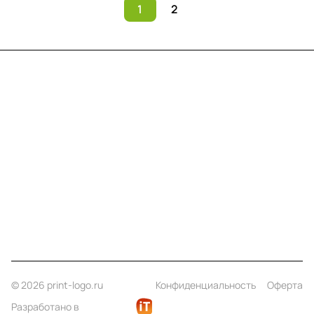
1
2
Меню
Компания
Информация
Помощь
Контакты
+7 (812) 922 21 33
info@print-logo.ru
© 2026 print-logo.ru
Конфиденциальность
Оферта
Разработано в