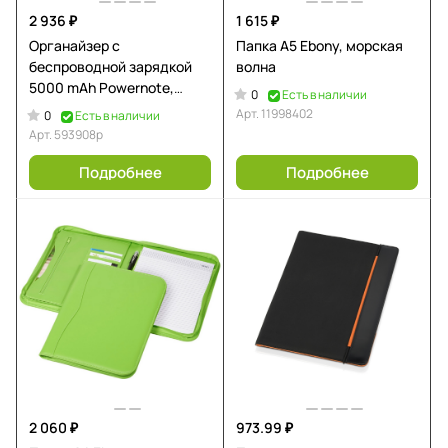
2 936 ₽
1 615 ₽
Органайзер с
Папка A5 Ebony, морская
беспроводной зарядкой
волна
5000 mAh Powernote,
0
Есть в наличии
темно-серый (P)
Арт.
11998402
0
Есть в наличии
Арт.
593908p
Подробнее
Подробнее
2 060 ₽
973.99 ₽