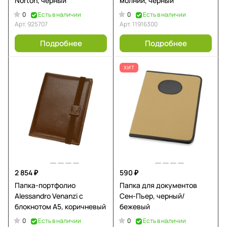
Norton, черный
молнии, черный
0
0
Есть в наличии
Есть в наличии
Арт.
925707
Арт.
11916300
Подробнее
Подробнее
ХИТ
2 854 ₽
590 ₽
Папка-портфолио
Папка для документов
Alessandro Venanzi с
Сен-Пьер, черный/
блокнотом А5, коричневый
бежевый
0
0
Есть в наличии
Есть в наличии