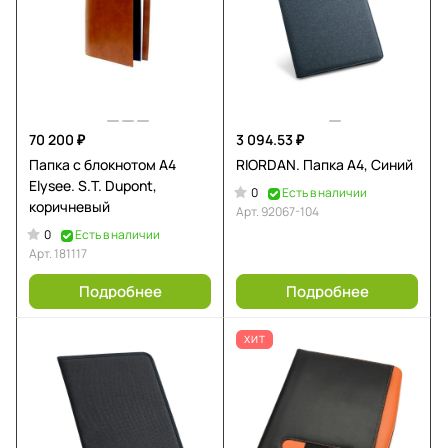
70 200 ₽
3 094.53 ₽
Папка с блокнотом А4
RIORDAN. Папка A4, Синий
Elysee. S.T. Dupont,
0
Есть в наличии
коричневый
Арт.
92067-104
0
Есть в наличии
Арт.
181117
Подробнее
Подробнее
ХИТ