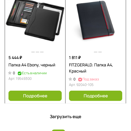
5 444 ₽
1 811 ₽
Папка А4 Ebony, черный
FITZGERALD. Папка A4,
Красный
0
Есть в наличии
Арт.
19549300
0
Под заказ
Арт.
92040-105
Подробнее
Подробнее
Загрузить еще