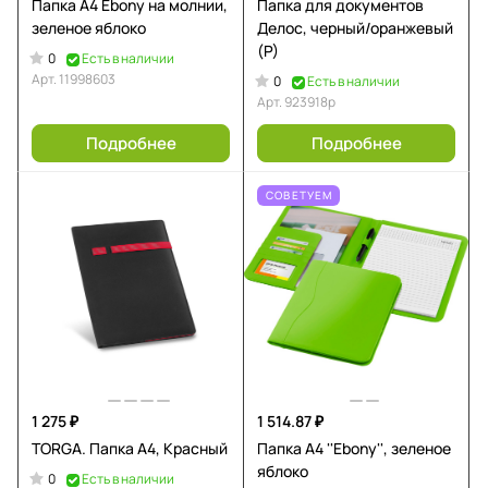
Папка A4 Ebony на молнии,
Папка для документов
зеленое яблоко
Делос, черный/оранжевый
(P)
0
Есть в наличии
Арт.
11998603
0
Есть в наличии
Арт.
923918p
Подробнее
Подробнее
СОВЕТУЕМ
1 275 ₽
1 514.87 ₽
TORGA. Папка A4, Красный
Папка А4 ''Ebony'', зеленое
яблоко
0
Есть в наличии