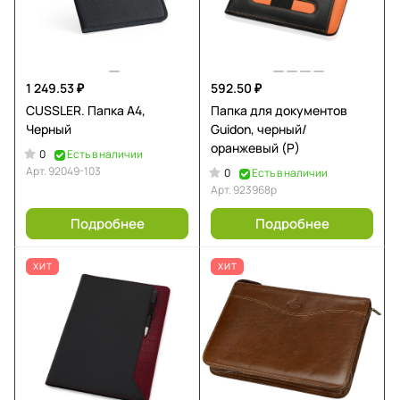
1 249.53 ₽
592.50 ₽
CUSSLER. Папка A4,
Папка для документов
Черный
Guidon, черный/
оранжевый (Р)
0
Есть в наличии
Арт.
92049-103
0
Есть в наличии
Арт.
923968p
Подробнее
Подробнее
ХИТ
ХИТ