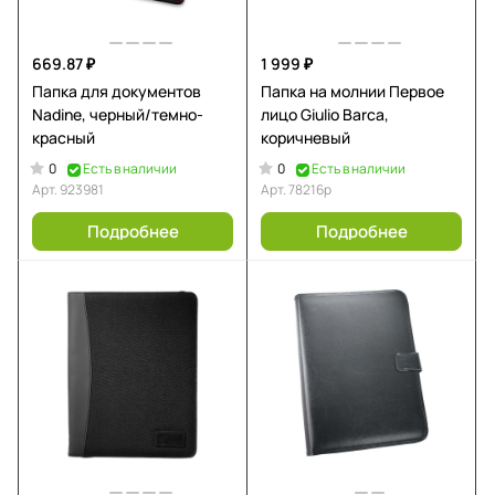
669.87 ₽
1 999 ₽
Папка для документов
Папка на молнии Первое
Nadine, черный/темно-
лицо Giulio Barсa,
красный
коричневый
0
0
Есть в наличии
Есть в наличии
Арт.
923981
Арт.
78216р
Подробнее
Подробнее