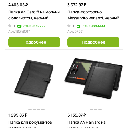
4 405.05 ₽
3 672.87 ₽
Папка А4 Cardiff на молнии
Папка-портфолио
с блокнотом, черный
Alessandro Venanzi, черный
0
0
Есть в наличии
Есть в наличии
Арт.
19549317
Арт.
57581
Подробнее
Подробнее
1 995.83 ₽
6 135.87 ₽
Папка для документов
Папка А4 Harvard на