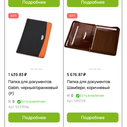
Подробнее
Подробнее
ХИТ
ХИТ
1 439.83 ₽
5 676.87 ₽
Папка для документов
Папка для документов
Gabin, черный/оранжевый
Шамбери, коричневый
(Р)
0
Есть в наличии
Арт.
589728
0
Есть в наличии
Арт.
923958р
Подробнее
Подробнее