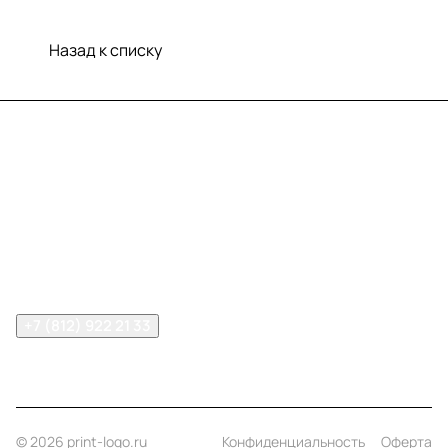
Назад к списку
Меню
Компания
Информация
Помощь
Контакты
+7 (812) 922 21 33
info@print-logo.ru
© 2026 print-logo.ru
Конфиденциальность
Оферта