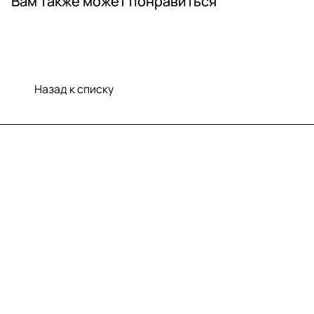
Вам также может понравиться
Назад к списку
Меню
Компания
Информация
Помощь
Контакты
+7 (812) 922 21 33
info@print-logo.ru