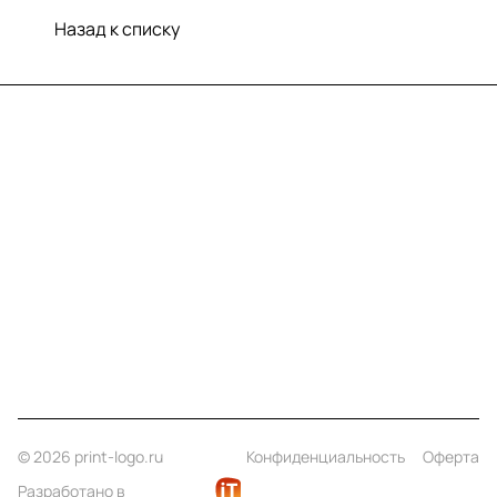
Назад к списку
Меню
Компания
Информация
Помощь
Контакты
+7 (812) 922 21 33
info@print-logo.ru
© 2026 print-logo.ru
Конфиденциальность
Оферта
Разработано в