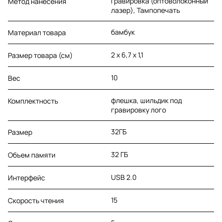
Гравировка (оптоволоконный
Метод нанесения
лазер), Тампопечать
бамбук
Материал товара
2 х 6,7 х 1,1
Размер товара (см)
10
Вес
флешка, шильдик под
Комплектность
гравировку лого
32ГБ
Размер
32 ГБ
Объем памяти
USB 2.0
Интерфейс
15
Скорость чтения