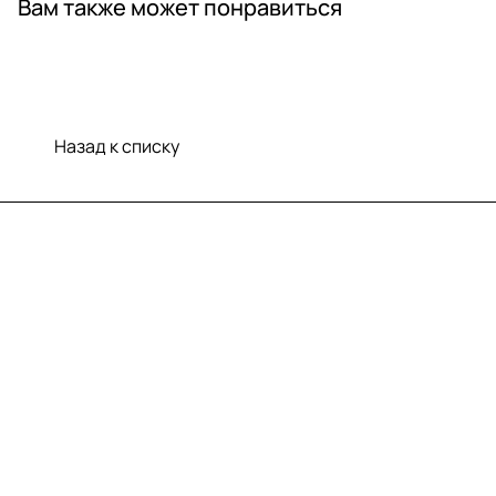
Вам также может понравиться
Назад к списку
Меню
Компания
Информация
Помощь
Контакты
+7 (812) 922 21 33
info@print-logo.ru