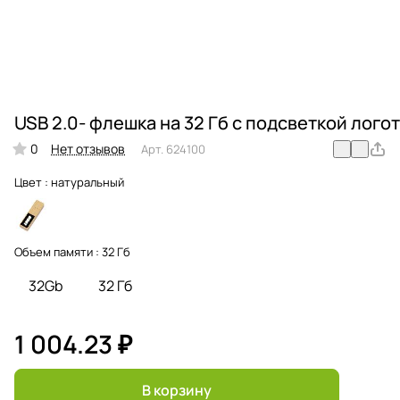
USB 2.0- флешка на 32 Гб c подсветкой лог
0
Нет отзывов
Арт.
624100
Цвет :
натуральный
Объем памяти :
32 Гб
32Gb
32 Гб
1 004.23 ₽
В корзину