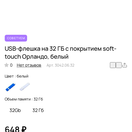
СОВЕТУЕМ
USB-флешка на 32 ГБ с покрытием soft-
touch Орландо, белый
0
Нет отзывов
Арт.
3042.06.32
Цвет :
белый
Объем памяти :
32 Гб
32Gb
32 Гб
648 ₽