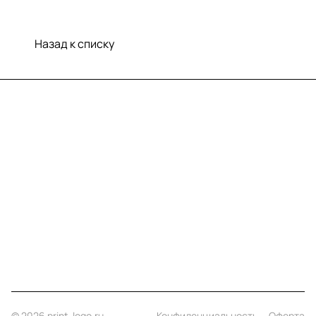
Назад к списку
Меню
Компания
Информация
Помощь
Контакты
+7 (812) 922 21 33
info@print-logo.ru
© 2026 print-logo.ru
Конфиденциальность
Оферта