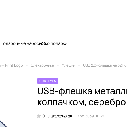
у
Подарочные наборы
Эко подарки
–
–
–
— Print Logo
Электроника
Флешки
USB 2.0- флешка на 32 Г
СОВЕТУЕМ
USB-флешка металли
колпачком, серебро
0
Нет отзывов
Арт.
3039.00.32