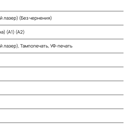
й лазер) (Без чернения)
а) (A1) (A2)
й лазер), Тампопечать, УФ-печать