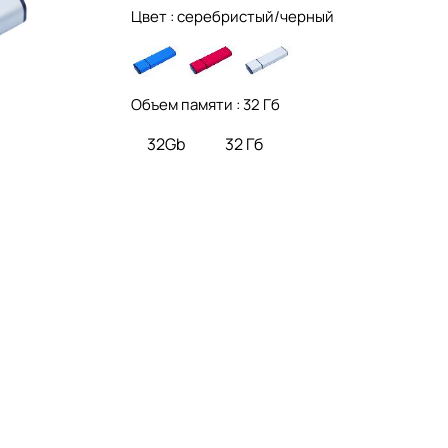
Цвет :
серебристый/черный
Объем памяти :
32 Гб
32Gb
32 Гб