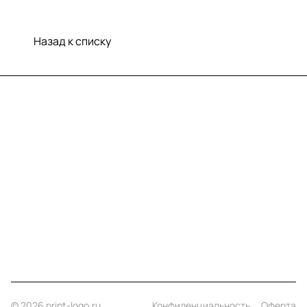
Назад к списку
Меню
Компания
Информация
Помощь
Контакты
+7 (812) 922 21 33
info@print-logo.ru
© 2026 print-logo.ru
Конфиденциальность
Оферта