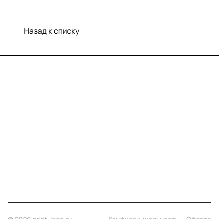
Назад к списку
Меню
Компания
Информация
Помощь
Контакты
+7 (812) 922 21 33
info@print-logo.ru