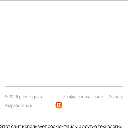
Меню
Компания
Информация
Помощь
Контакты
+7 (812) 922 21 33
info@print-logo.ru
© 2026 print-logo.ru
Конфиденциальность
Оферта
Разработано в
Этот сайт использует cookie-файлы и другие технологии,