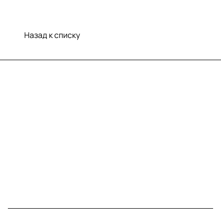
Назад к списку
Меню
Компания
Информация
Помощь
Контакты
+7 (812) 922 21 33
info@print-logo.ru