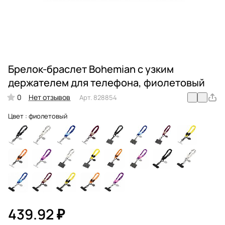
Брелок-браслет Bohemian c узким
держателем для телефона, фиолетовый
0
Нет отзывов
Арт.
828854
Цвет :
фиолетовый
439.92 ₽