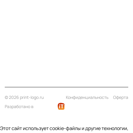
Меню
Компания
Информация
Помощь
Контакты
+7 (812) 922 21 33
info@print-logo.ru
© 2026 print-logo.ru
Конфиденциальность
Оферта
Разработано в
Этот сайт использует cookie-файлы и другие технологии,