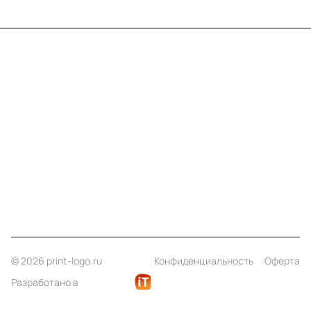
Меню
Компания
Информация
Помощь
Контакты
+7 (812) 922 21 33
info@print-logo.ru
© 2026 print-logo.ru
Конфиденциальность
Оферта
Разработано в