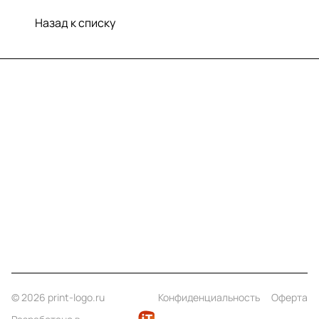
Назад к списку
Меню
Компания
Информация
Помощь
Контакты
+7 (812) 922 21 33
info@print-logo.ru
© 2026 print-logo.ru
Конфиденциальность
Оферта