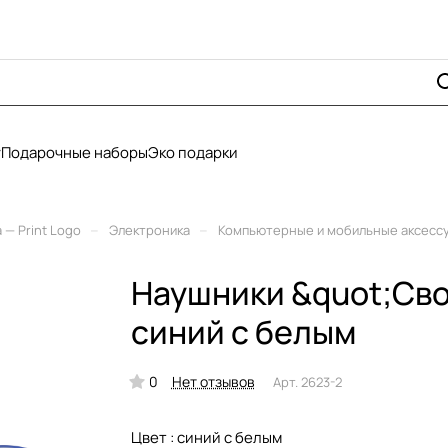
у
Подарочные наборы
Эко подарки
–
–
— Print Logo
Электроника
Компьютерные и мобильные аксесс
Наушники &quot;Сво
синий с белым
0
Нет отзывов
Арт.
2623-2
Цвет :
синий с белым