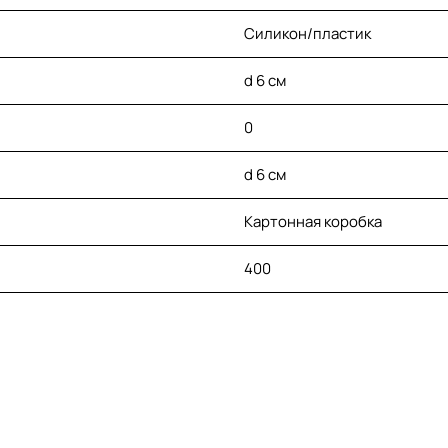
Силикон/пластик
d 6 см
0
d 6 см
Картонная коробка
400