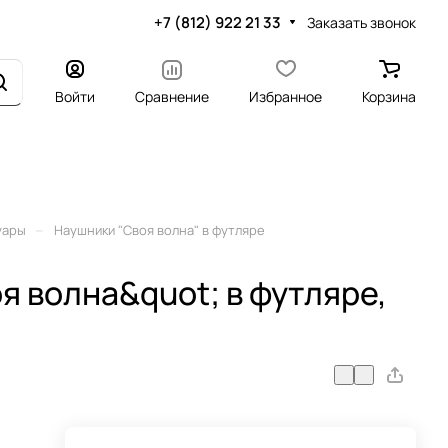
+7 (812) 922 21 33
Заказать звонок
Войти
Сравнение
Избранное
Корзина
–
уары
Наушники "Своя волна" в футляре
я волна&quot; в футляре,