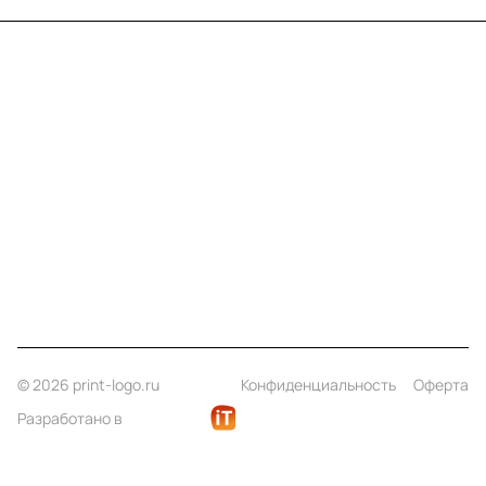
Меню
Компания
Информация
Помощь
Контакты
+7 (812) 922 21 33
info@print-logo.ru
© 2026 print-logo.ru
Конфиденциальность
Оферта
Разработано в