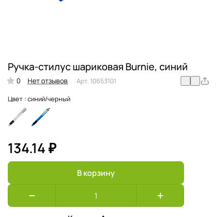
Ручка-стилус шариковая Burnie, синий
0
Нет отзывов
Арт.
10653101
Цвет :
синий/черный
134.14 ₽
В корзину