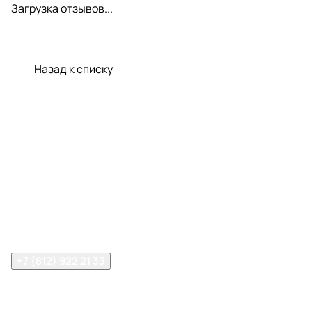
Загрузка отзывов...
Назад к списку
Меню
Компания
Информация
Помощь
Контакты
+7 (812) 922 21 33
info@print-logo.ru