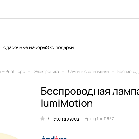
у
Подарочные наборы
Эко подарки
–
–
–
— Print Logo
Электроника
Лампы и светильники
Беспроводн
Беспроводная лампа
lumiMotion
0
Нет отзывов
Арт.
gifts-11887