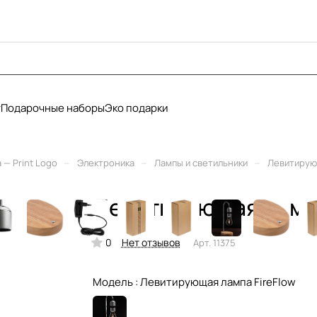
у
Подарочные наборы
Эко подарки
–
–
–
— Print Logo
Электроника
Лампы и светильники
Левитирующ
Левитирующая лампа
0
Нет отзывов
Арт.
11375
Модель :
Левитирующая лампа FireFlow