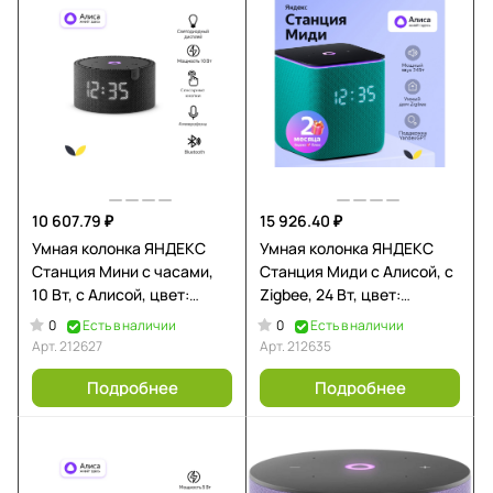
10 607.79 ₽
15 926.40 ₽
Умная колонка ЯНДЕКС
Умная колонка ЯНДЕКС
Станция Мини с часами,
Станция Миди с Алисой, с
10 Вт, с Алисой, цвет:
Zigbee, 24 Вт, цвет:
черный (YNDX-00020K)
изумрудный (YNDX-
0
0
Есть в наличии
Есть в наличии
00054EMD)
Арт.
212627
Арт.
212635
Подробнее
Подробнее