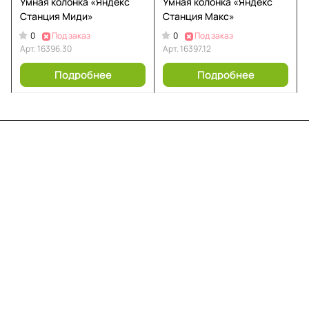
Умная колонка «Яндекс
Умная колонка «Яндекс
Станция Миди»
Станция Макс»
0
0
Под заказ
Под заказ
Арт.
16396.30
Арт.
16397.12
Подробнее
Подробнее
Меню
Компания
Информация
Помощь
Контакты
+7 (812) 922 21 33
info@print-logo.ru