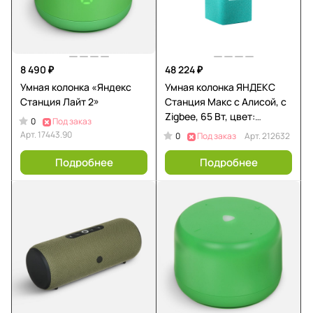
8 490 ₽
48 224 ₽
Умная колонка «Яндекс
Умная колонка ЯНДЕКС
Станция Лайт 2»
Станция Макс с Алисой, с
Zigbee, 65 Вт, цвет:
0
Под заказ
бирюзовый (YNDX-
Арт.
17443.90
0
Под заказ
Арт.
212632
00053TRQ)
Подробнее
Подробнее