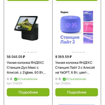
56 045.05 ₽
8 369.59 ₽
Умная колонка ЯНДЕКС
Умная колонка ЯНДЕКС
Станция Дуо Макс с
Станция Лайт 2 с Алисой
Алисой, с Zigbee, 60 Вт,
на YaGPT, 6 Вт, цвет:
цвет: зеленый (YNDX-
фиолетовый (YNDX-
0
0
Есть в наличии
Есть в наличии
00055GRN)
00026VIO)
Арт.
212639
Арт.
212624
Подробнее
Подробнее