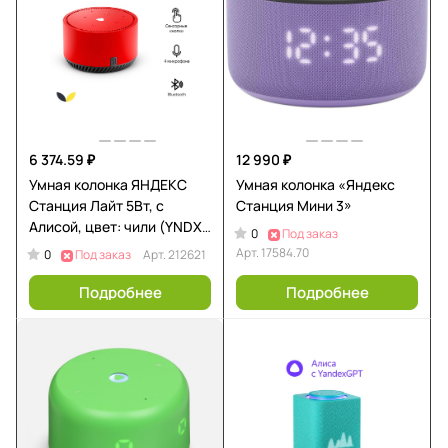
6 374.59 ₽
12 990 ₽
Умная колонка ЯНДЕКС
Умная колонка «Яндекс
Станция Лайт 5Вт, с
Станция Мини 3»
Алисой, цвет: чили (YNDX-
0
Под заказ
00025R)
Арт.
17584.70
0
Под заказ
Арт.
212621
Подробнее
Подробнее