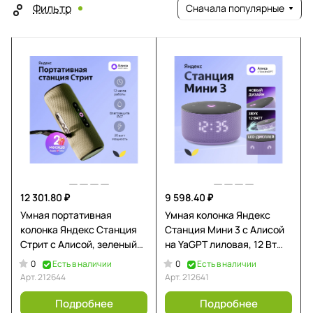
Фильтр
Сначала популярные
12 301.80 ₽
9 598.40 ₽
Умная портативная
Умная колонка Яндекс
колонка Яндекс Станция
Станция Мини 3 с Алисой
Стрит с Алисой, зеленый
на YaGPT лиловая, 12 Вт
(YNDX-00030GRN)
(YNDX-00027LIL)
0
0
Есть в наличии
Есть в наличии
Арт.
212644
Арт.
212641
Подробнее
Подробнее