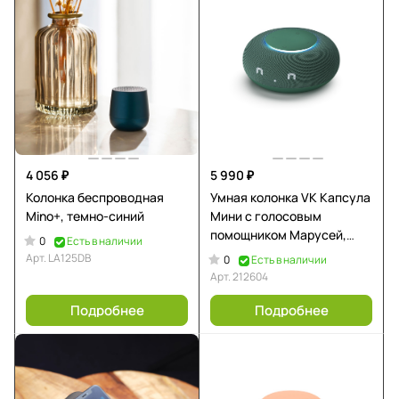
4 056 ₽
5 990 ₽
Колонка беспроводная
Умная колонка VK Капсула
Mino+, темно-синий
Мини с голосовым
помощником Марусей,
0
Есть в наличии
хвойный зеленый
Арт.
LA125DB
0
Есть в наличии
Арт.
212604
Подробнее
Подробнее