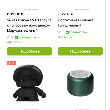
8 992.18 ₽
1 122.45 ₽
Умная колонка VK Капсула
Портативная колонка
с голосовым помощником
Funny, черный
Марусей, зеленый
0
Есть в наличии
Арт.
590277
0
Есть в наличии
Арт.
212608
Подробнее
Подробнее
ХИТ