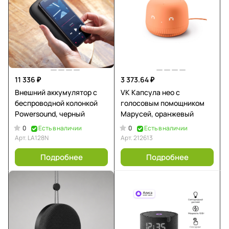
11 336 ₽
3 373.64 ₽
Внешний аккумулятор с
VK Капсула нео с
беспроводной колонкой
голосовым помощником
Powersound, черный
Марусей, оранжевый
0
0
Есть в наличии
Есть в наличии
Арт.
LA128N
Арт.
212613
Подробнее
Подробнее