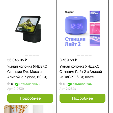
56 045.05 ₽
8 369.59 ₽
Умная колонка ЯНДЕКС
Умная колонка ЯНДЕКС
Станция Дуо Макс с
Станция Лайт 2 с Алисой
Алисой, с Zigbee, 60 Вт,
на YaGPT, 6 Вт, цвет:
цвет: зеленый (YNDX-
фиолетовый (YNDX-
0
0
Есть в наличии
Есть в наличии
00055GRN)
00026VIO)
Арт.
212639
Арт.
212624
Подробнее
Подробнее