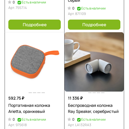
серый
0
Есть в наличии
Арт.
7557.14
0
Есть в наличии
Арт.
871109
Подробнее
Подробнее
592.75 ₽
11 336 ₽
Портативная колонка
Беспроводная колонка
Arietta, оранжевый
Ray Speaker, серебристый
0
0
Есть в наличии
Есть в наличии
Арт.
975618
Арт.
LA132RA3