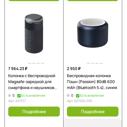
7 964.23 ₽
2 950 ₽
Колонка с беспроводной
Беспроводная колонка
Magsafe-зарядкой для
Пэшн (Passion) 80dB 600
смартфона и наушников
mAh (Bluetooth 5.4), синяя
Мьюзик, 15 Вт, черный
0
0
Есть в наличии
Есть в наличии
Арт.
401317
Арт.
621002.030
Подробнее
Подробнее