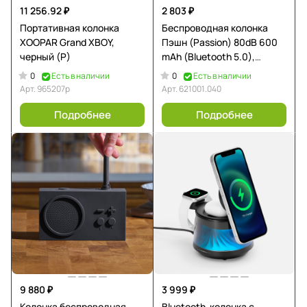
11 256.92 ₽
2 803 ₽
Портативная колонка
Беспроводная колонка
XOOPAR Grand XBOY,
Пэшн (Passion) 80dB 600
черный (Р)
mAh (Bluetooth 5.0),
зеленая
0
0
Есть в наличии
Есть в наличии
Арт.
965207p
Арт.
621001.040
Подробнее
Подробнее
9 880 ₽
3 999 ₽
Колонка беспроводная
Bluetooth-колонка с