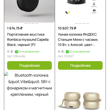
1 674.75 ₽
10 607.79 ₽
Портативная акустика
Умная колонка ЯНДЕКС
Rombica mysound Capella
Станция Мини с часами,
Black, черный (Р)
10 Вт, с Алисой, цвет:
черный (YNDX-00020K)
0
0
Есть в наличии
Есть в наличии
Арт.
595440p
Арт.
212627
Подробнее
Подробнее