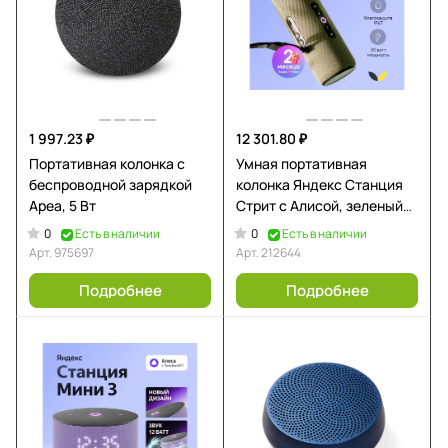
1 997.23 ₽
12 301.80 ₽
Портативная колонка с
Умная портативная
беспроводной зарядкой
колонка Яндекс Станция
Ареа, 5 Вт
Стрит с Алисой, зеленый
(YNDX-00030GRN)
0
0
Есть в наличии
Есть в наличии
Арт.
975697
Арт.
212644
Подробнее
Подробнее