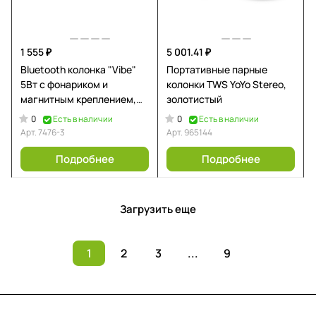
1 555 ₽
5 001.41 ₽
Bluetooth колонка "Vibe"
Портативные парные
5Вт с фонариком и
колонки TWS YoYo Stereo,
магнитным креплением,
золотистый
черный
0
0
Есть в наличии
Есть в наличии
Арт.
7476-3
Арт.
965144
Подробнее
Подробнее
Загрузить еще
1
2
3
...
9