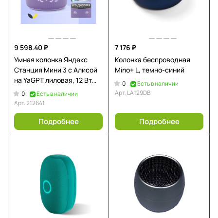
9 598.40 ₽
7 176 ₽
Умная колонка Яндекс
Колонка беспроводная
Станция Мини 3 с Алисой
Mino+ L, темно-синий
на YaGPT лиловая, 12 Вт
0
Есть в наличии
(YNDX-00027LIL)
Арт.
LA129DB
0
Есть в наличии
Арт.
212641
Подробнее
Подробнее