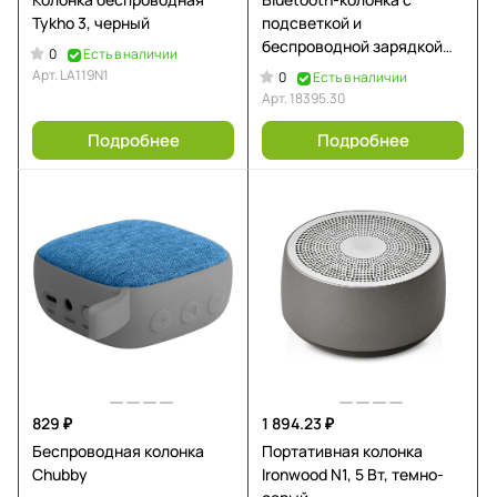
Tykho 3, черный
подсветкой и
беспроводной зарядкой
0
Есть в наличии
Quantium
Арт.
LA119N1
0
Есть в наличии
Арт.
18395.30
Подробнее
Подробнее
829 ₽
1 894.23 ₽
Беспроводная колонка
Портативная колонка
Chubby
Ironwood N1, 5 Вт, темно-