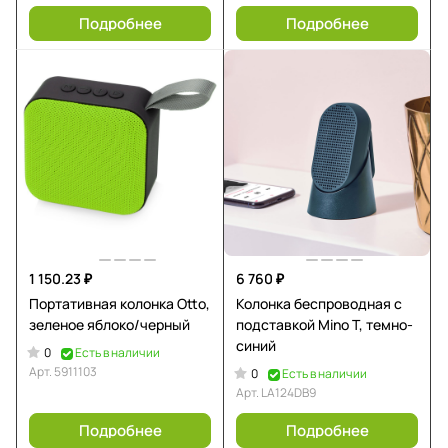
Подробнее
Подробнее
1 150.23 ₽
6 760 ₽
Портативная колонка Otto,
Колонка беспроводная с
зеленое яблоко/черный
подставкой Mino T, темно-
синий
0
Есть в наличии
Арт.
5911103
0
Есть в наличии
Арт.
LA124DB9
Подробнее
Подробнее