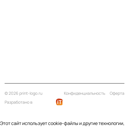
Меню
Компания
Информация
Помощь
Контакты
+7 (812) 922 21 33
info@print-logo.ru
© 2026 print-logo.ru
Конфиденциальность
Оферта
Разработано в
Этот сайт использует cookie-файлы и другие технологии,