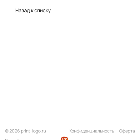
Назад к списку
Меню
Компания
Информация
Помощь
Контакты
+7 (812) 922 21 33
info@print-logo.ru
© 2026 print-logo.ru
Конфиденциальность
Оферта