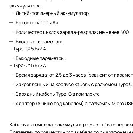
аккумулятора.
Литий-полимерный аккумулятор
Емкость: 4000 мАч
Количество циклов заряда-разряда: не менее 400
Входные параметры:
– Type-C: 5 В/2 A
Выходные параметры:
– Type-C: 5 В/2 A
Время заряда: от 2,5 до 3 часов (зависит от парам
Закрепленный на корпусе кабель с разъемом Type C
Зарядный кабель Type-C в комплекте
Адаптер (в нише под кабелем) с разъемом Micro US
Кабель из комплекта аккумулятора может быть неприм
Претензии по совместимости кабеля со смартфонами 