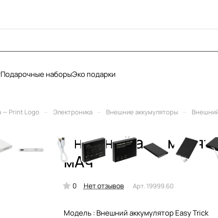
у
Подарочные наборы
Эко подарки
–
–
–
— Print Logo
Электроника
Внешние аккумуляторы
Внешний 
Внешний аккумулятор
мАч
0
Нет отзывов
Арт.
19999.60
Модель :
Внешний аккумулятор Easy Trick