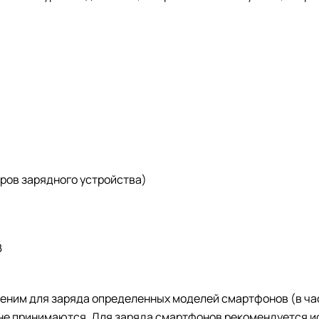
етров зарядного устройства)
B
еним для заряда определенных моделей смартфонов (в част
не принимаются. Для заряда смартфонов рекомендуется и