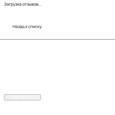
Загрузка отзывов...
Назад к списку
Меню
Компания
Информация
Помощь
Контакты
+7 (812) 922 21 33
info@print-logo.ru