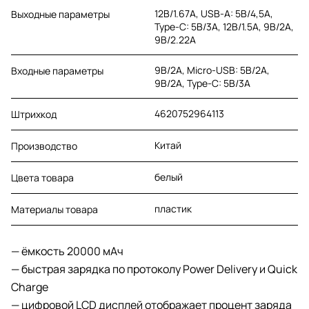
12В/1.67A, USB-А: 5В/4,5A,
Выходные параметры
Type-C: 5В/3A, 12В/1.5А, 9В/2А,
9В/2.22A
9В/2А, Micro-USB: 5В/2А,
Входные параметры
9В/2А, Type-C: 5В/3А
4620752964113
Штрихкод
Китай
Производство
белый
Цвета товара
пластик
Материалы товара
— ёмкость 20000 мАч
— быстрая зарядка по протоколу Power Delivery и Quick
Charge
— цифровой LCD дисплей отображает процент заряда