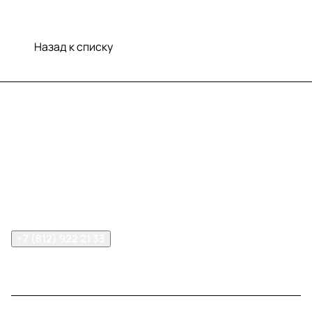
Назад к списку
Меню
Компания
Информация
Помощь
Контакты
+7 (812) 922 21 33
info@print-logo.ru