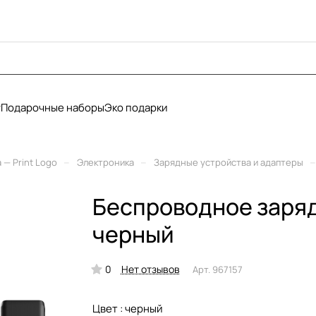
у
Подарочные наборы
Эко подарки
–
–
–
— Print Logo
Электроника
Зарядные устройства и адаптеры
Беспроводное заряд
черный
0
Нет отзывов
Арт.
967157
Цвет :
черный