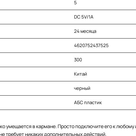
5
DC 5V/1A
24 месяца
4620752437525
300
Китай
черный
АБС пластик
ко умещается в кармане. Просто подключите его к любому 
не требует никаких дополнительных действий.