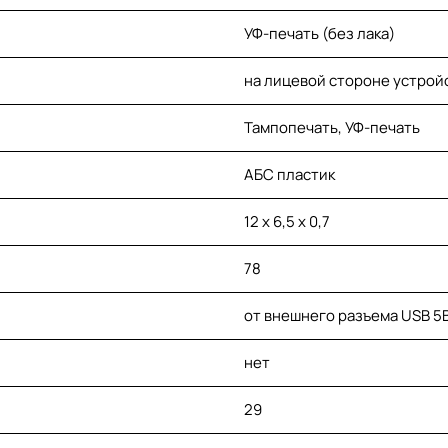
УФ-печать (без лака)
на лицевой стороне устрой
Тампопечать, УФ-печать
АБС пластик
12 х 6,5 х 0,7
78
от внешнего разъема USB 5В
нет
29