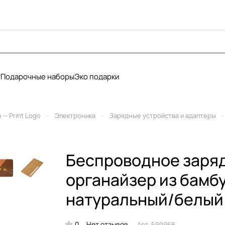
у
Подарочные наборы
Эко подарки
–
–
–
— Print Logo
Электроника
Зарядные устройства и адаптеры
Беспроводное заряд
органайзер из бамбу
натуральный/белый
0
Нет отзывов
Арт.
590968