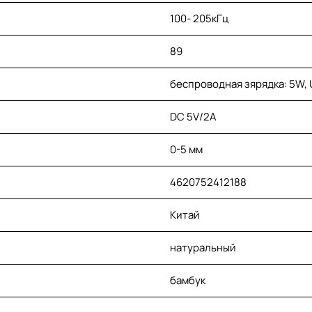
100- 205кГц
89
беспроводная зярядка: 5W, 
DC 5V/2A
0-5 мм
4620752412188
Китай
натуральный
бамбук