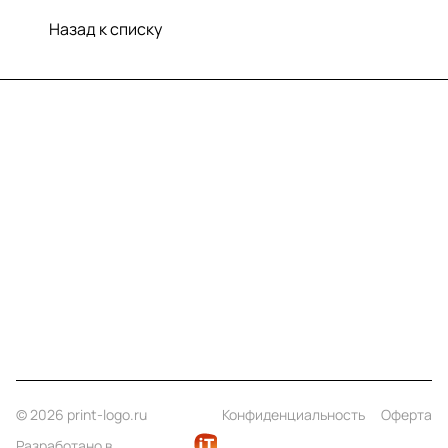
Назад к списку
Меню
Компания
Информация
Помощь
Контакты
+7 (812) 922 21 33
info@print-logo.ru
© 2026 print-logo.ru
Конфиденциальность
Оферта
Разработано в