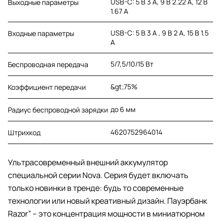
USB-C: 5 В 3 А, 9 В 2.22 А, 12 В
Выходные параметры
1.67 А
USB-C: 5 В 3 А , 9 В 2 А, 15 В 1.5
Входные параметры
А
5/7,5/10/15 Вт
Беспроводная передача
&gt;75%
Коэффициент передачи
до 6 мм
Радиус беспроводной зарядки
4620752964014
Штрихкод
Ультрасовременный внешний аккумулятор
специальной серии Nova. Серия будет включать
только новинки в тренде: будь то современные
технологии или новый креативный дизайн. Пауэрбанк
Razor” – это концентрация мощности в миниатюрном