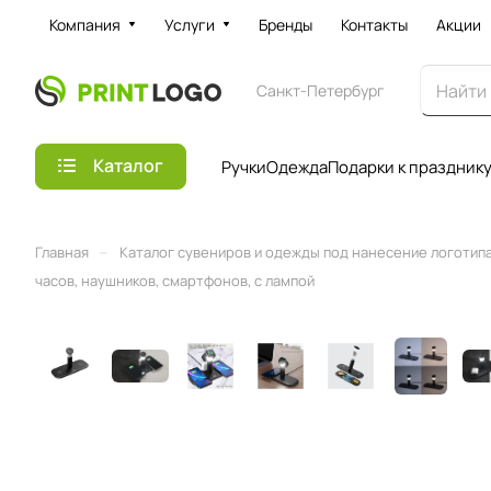
Компания
Услуги
Бренды
Контакты
Акции
Санкт-Петербург
Каталог
Ручки
Одежда
Подарки к праздник
–
Главная
Каталог сувениров и одежды под нанесение логотипа 
часов, наушников, смартфонов, с лампой