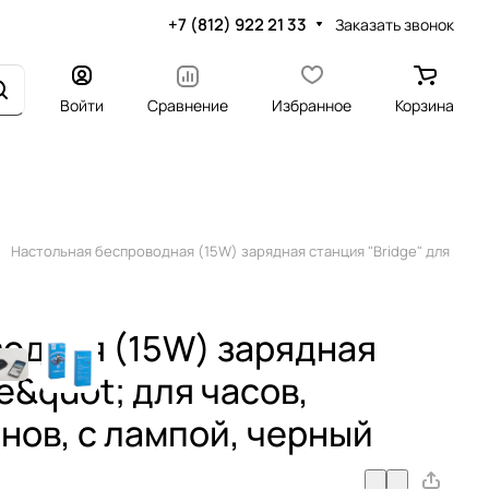
+7 (812) 922 21 33
Заказать звонок
Войти
Сравнение
Избранное
Корзина
Настольная беспроводная (15W) зарядная станция "Bridge" для
одная (15W) зарядная
e&quot; для часов,
нов, с лампой, черный