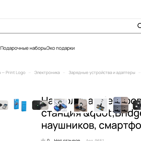
у
Подарочные наборы
Эко подарки
–
–
–
— Print Logo
Электроника
Зарядные устройства и адаптеры
Настольная беспров
станция &quot;Bridg
наушников, смартфо
0
Нет отзывов
Арт.
9651