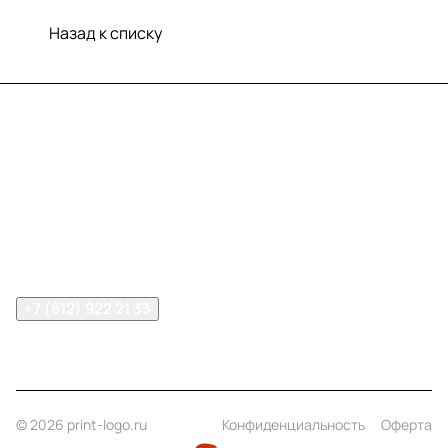
Назад к списку
Меню
Компания
Информация
Помощь
Контакты
+7 (812) 922 21 33
info@print-logo.ru
© 2026 print-logo.ru
Конфиденциальность
Оферта