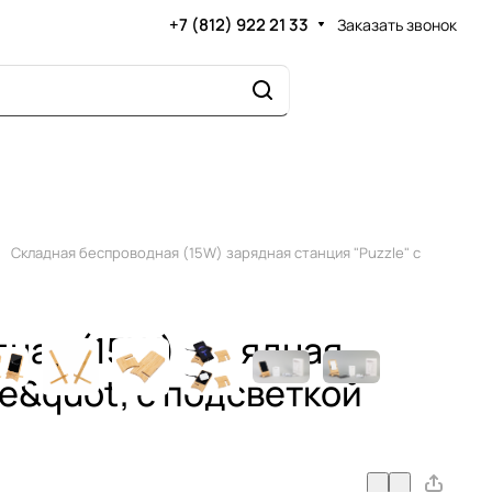
+7 (812) 922 21 33
Заказать звонок
Складная беспроводная (15W) зарядная станция "Puzzle" с
ная (15W) зарядная
e&quot; с подсветкой