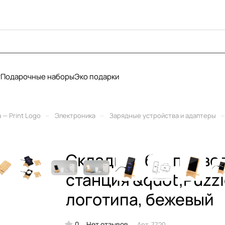
у
Подарочные наборы
Эко подарки
–
–
–
— Print Logo
Электроника
Зарядные устройства и адаптеры
Складная беспровод
станция &quot;Puzzl
логотипа, бежевый
0
Нет отзывов
Арт.
7720