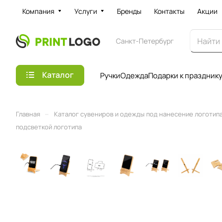
Компания
Услуги
Бренды
Контакты
Акции
Санкт-Петербург
Каталог
Ручки
Одежда
Подарки к праздник
–
Главная
Каталог сувениров и одежды под нанесение логотипа 
подсветкой логотипа