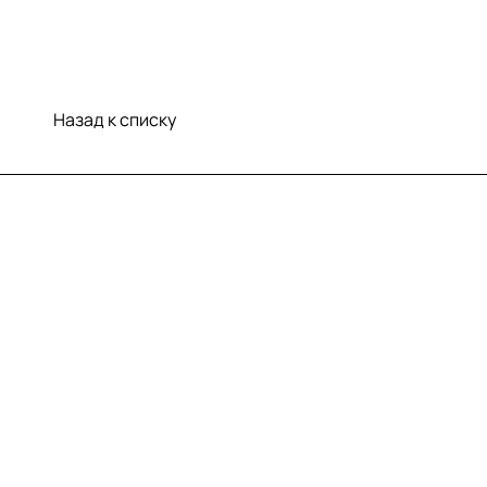
Назад к списку
Меню
Компания
Информация
Помощь
Контакты
+7 (812) 922 21 33
info@print-logo.ru