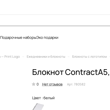
у
Подарочные наборы
Эко подарки
–
–
— Print Logo
Ежедневники и блокноты
Блокноты с логотипом
Блокнот ContractА5
0
Нет отзывов
Арт.
780582
Цвет :
белый