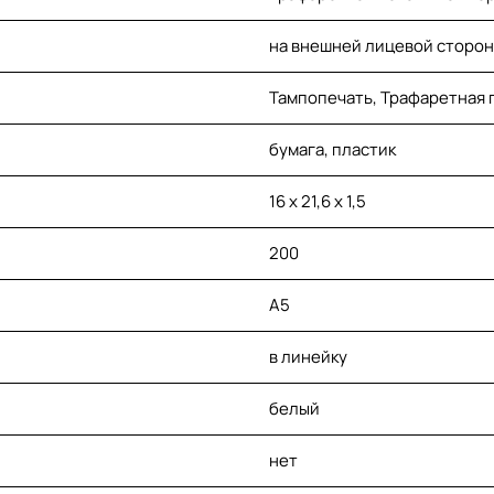
на внешней лицевой сторон
Тампопечать, Трафаретная 
бумага, пластик
16 х 21,6 х 1,5
200
A5
в линейку
белый
нет