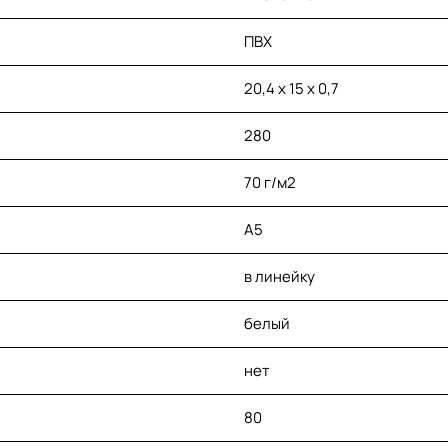
ПВХ
20,4 х 15 х 0,7
280
70 г/м2
A5
в линейку
белый
нет
80