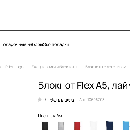
у
Подарочные наборы
Эко подарки
–
–
— Print Logo
Ежедневники и блокноты
Блокноты с логотипом
Блокнот Flex А5, лай
0
Нет отзывов
Арт.
10698203
Цвет :
лайм