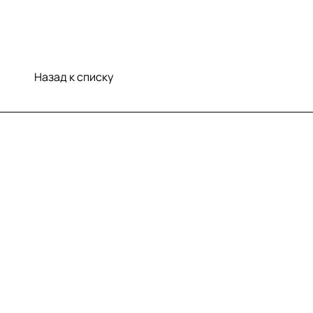
Назад к списку
Меню
Компания
Информация
Помощь
Контакты
+7 (812) 922 21 33
info@print-logo.ru