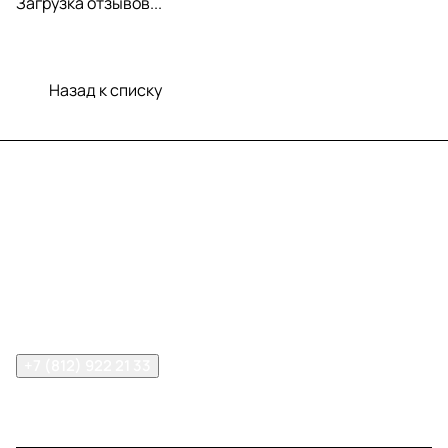
Загрузка отзывов...
Назад к списку
Меню
Компания
Информация
Помощь
Контакты
+7 (812) 922 21 33
info@print-logo.ru