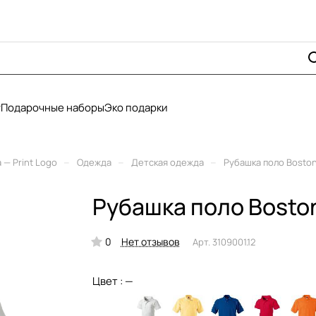
у
Подарочные наборы
Эко подарки
–
–
–
— Print Logo
Одежда
Детская одежда
Рубашка поло Boston
Рубашка поло Bosto
0
Нет отзывов
Арт.
3109001.12
Цвет :
—