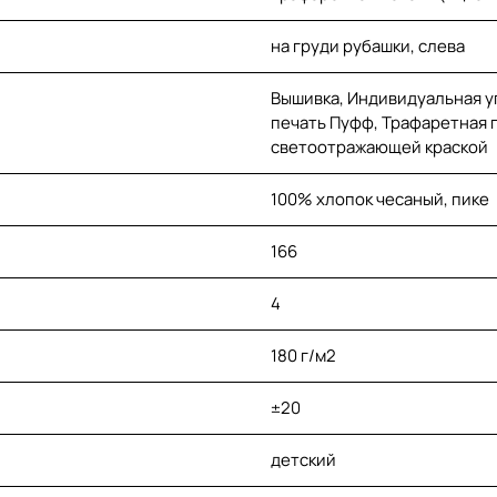
на груди рубашки, слева
Вышивка, Индивидуальная уп
печать Пуфф, Трафаретная 
светоотражающей краской
100% хлопок чесаный, пике
166
4
180 г/м2
±20
детский